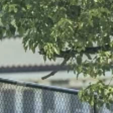
ザイン部門
営業部門
製造部門
YASUKAWA
NISHIWAKI
OKUGAMI
NOZAKI
KATOH
IKEDA
管理部門
UFACTURING
DESIGN
SALES
NAGEMENT
⇦
⇦
⇦
⇦
⇦
⇦
⇨
⇨
⇨
⇨
⇨
⇨