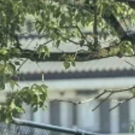
⇨
⇨
⇨
⇨