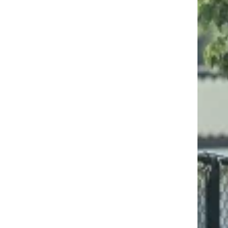
デ
MAN
MA
⇦
⇦
⇦
⇦