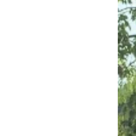
×
×
×
×